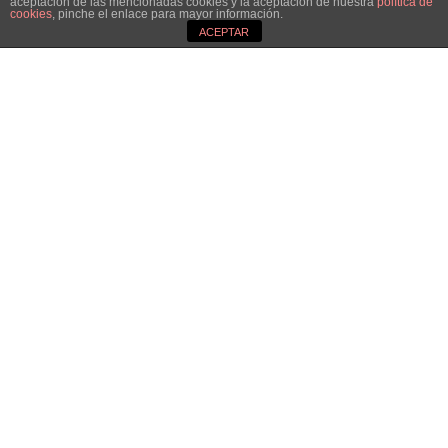
aceptación de las mencionadas cookies y la aceptación de nuestra
política de
cookies
, pinche el enlace para mayor información.
3
ACEPTAR
Alfredo García
En ocasiones padezco de arrebatos por el
orden que pago con los objetos que se
distribuyen por el salón de mi casa y que no