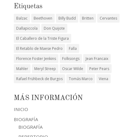
Etiquetas
Balzac
Beethoven
Billy Budd
Britten
Cervantes
Dallapiccola
Don Quijote
El Caballero de la Triste Figura
El Retablo de Maese Pedro
Falla
Florence Foster Jenkins
Folksongs
Jean Francaix
Mahler
Meryl Streep
Oscar Wilde
Peter Pears
Rafael Frühbeck de Burgos
Tomás Marco
Viena
MÁS INFORMACIÓN
INICIO
BIOGRAFÍA
BIOGRAFÍA
REPERTORIO