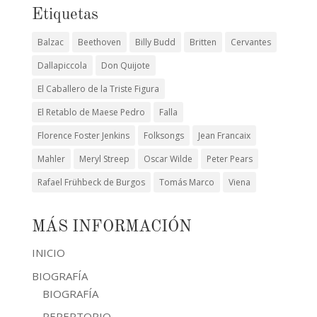
Etiquetas
Balzac
Beethoven
Billy Budd
Britten
Cervantes
Dallapiccola
Don Quijote
El Caballero de la Triste Figura
El Retablo de Maese Pedro
Falla
Florence Foster Jenkins
Folksongs
Jean Francaix
Mahler
Meryl Streep
Oscar Wilde
Peter Pears
Rafael Frühbeck de Burgos
Tomás Marco
Viena
MÁS INFORMACIÓN
INICIO
BIOGRAFÍA
BIOGRAFÍA
REPERTORIO