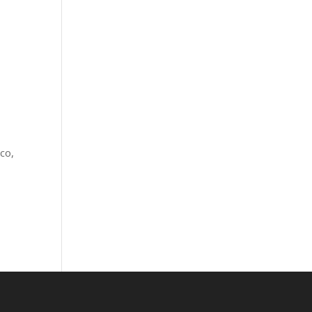
s
co,