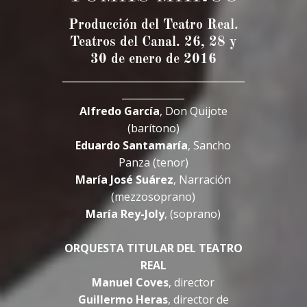
Producción del Teatro Real.
Teatros del Canal. 26, 28 y
30 de enero de 2016
______________________________________
_____________
Alfredo García
, Don Quijote
(barítono)
Eduardo Santamaría
, Sancho
Panza (tenor)
María José Suárez
, Narración
(mezzosoprano)
María Rey-Joly
, (soprano)
ORQUESTA TITULAR DEL TEATRO
REAL
Manuel Coves
, director
Guillermo Heras
, director de