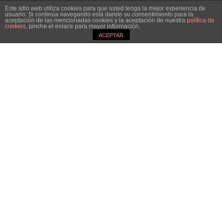
Este sitio web utiliza cookies para que usted tenga la mejor experiencia de
usuario. Si continúa navegando está dando su consentimiento para la
aceptación de las mencionadas cookies y la aceptación de nuestra
política de
cookies
, pinche el enlace para mayor información.
ACEPTAR
3
Sobre la obra
Tenorio es una ópera de cámara
compuesta entre 2008 y 2009 por
encargo del Estío Musical Burgalés. Trata
el mito de Don Juan
y está especialmente
escrita para el barítono Alfredo García
,