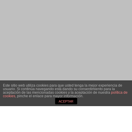
Este sitio web utiliza cookies para que usted tenga la mejor experiencia de
usuario. Si continúa navegando está dando su consentimiento para la
aceptación de las mencionadas cookies y la aceptación de nuestra
política de
cookies
, pinche el enlace para mayor información.
3
ACEPTAR