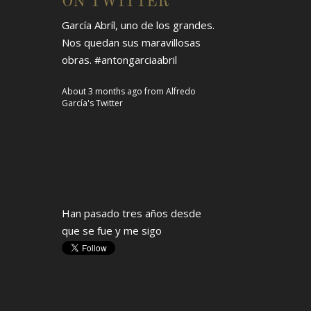
ON TWITTER
Han pasado tres años desde
que se fue y me sigo
emocionando con esta foto
junto a la soprano
#MaríaOrán
,
grande en lo humano y en lo
artístico.
pic.twitter.com/V9fiRMMBrU
About 3 months ago
from
Alfredo
García's Twitter