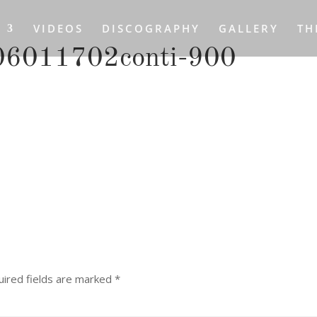
S
VIDEOS
DISCOGRAPHY
GALLERY
TH
6011702conti-900
ired fields are marked
*