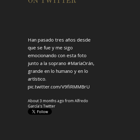
ON TWITTER
Han pasado tres años desde
que se fue y me sigo
emocionando con esta foto
junto a la soprano
#MaríaOrán
,
grande en lo humano y en lo
artístico.
pic.twitter.com/V9fiRMMBrU
About 3 months ago
from
Alfredo
García's Twitter