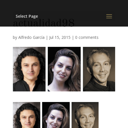
Select Page
actualidad98
by
Alfredo García
|
Jul 15, 2015
|
0 comments