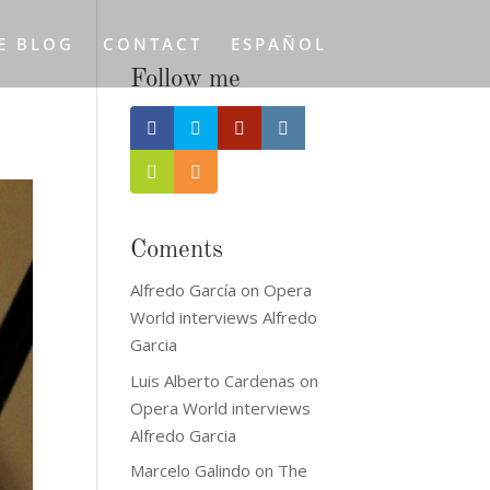
E BLOG
CONTACT
ESPAÑOL
Follow me
Coments
Alfredo García
on
Opera
World interviews Alfredo
Garcia
Luis Alberto Cardenas
on
Opera World interviews
Alfredo Garcia
Marcelo Galindo
on
The