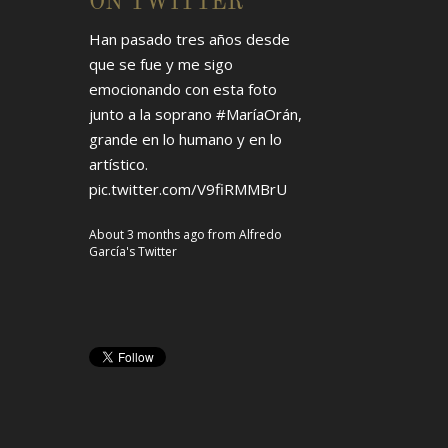
ON TWITTER
Han pasado tres años desde
que se fue y me sigo
emocionando con esta foto
junto a la soprano
#MaríaOrán
,
grande en lo humano y en lo
artístico.
pic.twitter.com/V9fiRMMBrU
About 3 months ago
from
Alfredo
García's Twitter