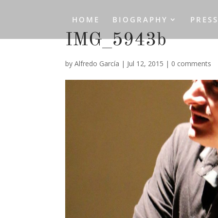
HOME
BIOGRAPHY
PRES
IMG_5943b
by
Alfredo García
|
Jul 12, 2015
|
0 comments