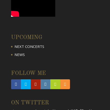
UPCOMING
NEXT CONCERTS
NEWS
Voy a echar mucho de menos a Cristóbal Halffter
que nos ha dejado hoy. Siempre guardaré como un
FOLLOW ME
tesoro sus palabras de elogio, consejos y
enseñanzas cuando canté en su ópera "Lázaro".
Ese entusiasmo aún me acompaña. Gracias y hasta
siempre maestro.
pic.twitter.com/aKARxfQzwH
ON TWITTER
About 3 weeks ago
from
Alfredo García's Twitter