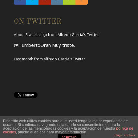
Ese entusiasmo aún me acompaña. Gracias y hasta
siempre maestro.
pic.twitter.com/aKARxfQzwH
ON TWITTER
About 3 weeks ago
from
Alfredo García's Twitter
@HumbertoOran
Muy triste.
Last month
from
Alfredo García's Twitter
Este sitio web utiliza cookies para que usted tenga la mejor experiencia de
usuario. Si continúa navegando está dando su consentimiento para la
aceptación de las mencionadas cookies y la aceptación de nuestra
política de
cookies
, pinche el enlace para mayor información.
plugin cookies
ACEPTAR