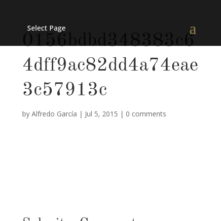
Select Page
0156bdbd348383c6
4dff9ac82dd4a74eae
3c57913c
by
Alfredo García
|
Jul 5, 2015
|
0 comments