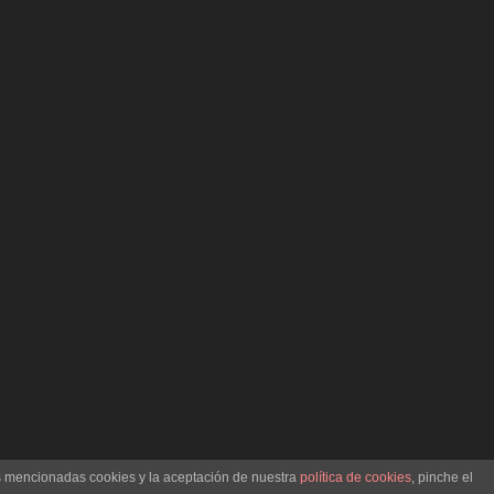
as mencionadas cookies y la aceptación de nuestra
política de cookies
, pinche el