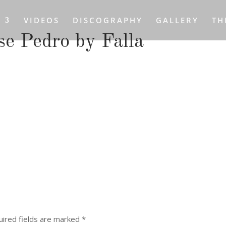
S
VIDEOS
DISCOGRAPHY
GALLERY
TH
se Pedro by Falla
ired fields are marked
*