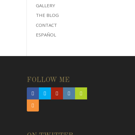
GALLERY
THE BLOG
CONTACT
ESPAÑOL
Muy triste la noticia de la
marcha del
#compositor
Antón
García Abríl, uno de los grandes.
Nos quedan sus maravillosas
FOLLOW ME
obras.
#antongarciaabril
About 3 months ago
from
Alfredo
García's Twitter