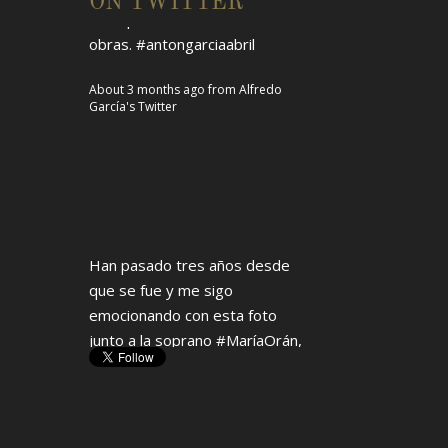
ON TWITTER
Han pasado tres años desde
que se fue y me sigo
emocionando con esta foto
junto a la soprano
#MaríaOrán
,
grande en lo humano y en lo
artístico.
pic.twitter.com/V9fiRMMBrU
About 3 months ago
from
Alfredo
García's Twitter