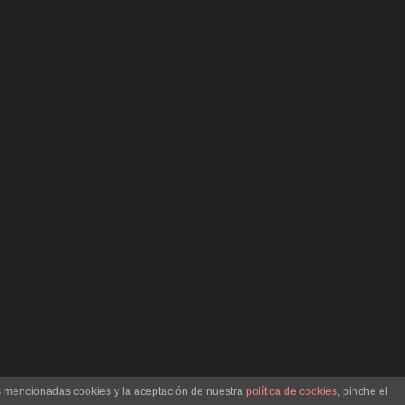
as mencionadas cookies y la aceptación de nuestra
política de cookies
, pinche el