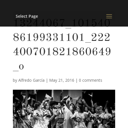
Select Page
13244067_101540
86199331101_222
400701821860649
_o
by
Alfredo García
|
May 21, 2016
|
0 comments