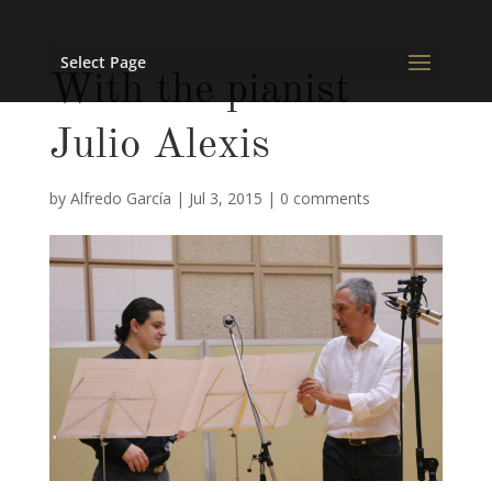
Select Page
With the pianist
Julio Alexis
by
Alfredo García
|
Jul 3, 2015
|
0 comments