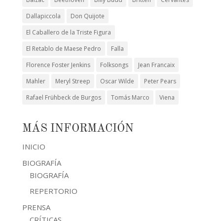
Dallapiccola
Don Quijote
El Caballero de la Triste Figura
El Retablo de Maese Pedro
Falla
Florence Foster Jenkins
Folksongs
Jean Francaix
Mahler
Meryl Streep
Oscar Wilde
Peter Pears
Rafael Frühbeck de Burgos
Tomás Marco
Viena
MÁS INFORMACIÓN
INICIO
BIOGRAFÍA
BIOGRAFÍA
REPERTORIO
PRENSA
CRÍTICAS