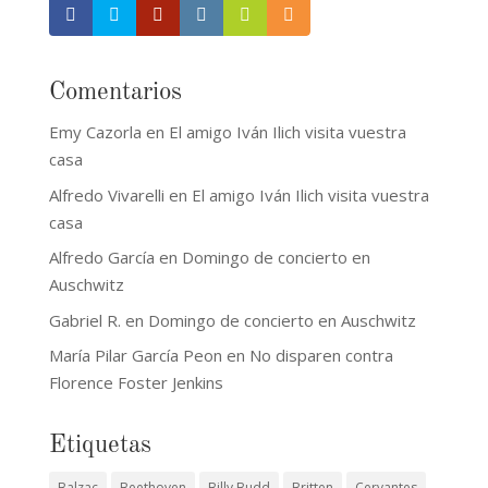
Comentarios
Emy Cazorla
en
El amigo Iván Ilich visita vuestra
casa
Alfredo Vivarelli
en
El amigo Iván Ilich visita vuestra
casa
Alfredo García
en
Domingo de concierto en
Auschwitz
Gabriel R.
en
Domingo de concierto en Auschwitz
María Pilar García Peon
en
No disparen contra
Florence Foster Jenkins
Etiquetas
Balzac
Beethoven
Billy Budd
Britten
Cervantes