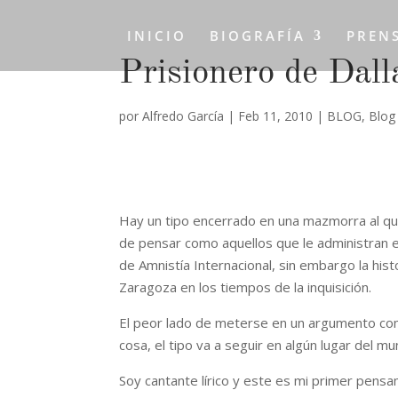
INICIO
BIOGRAFÍA
PREN
Prisionero de Dall
por
Alfredo García
|
Feb 11, 2010
|
BLOG
,
Blog 
Hay un tipo encerrado en una mazmorra al que
de pensar como aquellos que le administran e
de Amnistía Internacional, sin embargo la his
Zaragoza en los tiempos de la inquisición.
El peor lado de meterse en un argumento com
cosa, el tipo va a seguir en algún lugar del 
Soy cantante lírico y este es mi primer pens