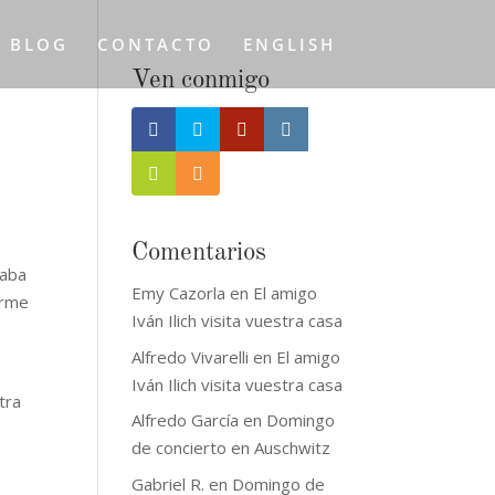
L BLOG
CONTACTO
ENGLISH
Ven conmigo
Comentarios
caba
Emy Cazorla
en
El amigo
orme
Iván Ilich visita vuestra casa
Alfredo Vivarelli
en
El amigo
Iván Ilich visita vuestra casa
tra
Alfredo García
en
Domingo
de concierto en Auschwitz
Gabriel R.
en
Domingo de