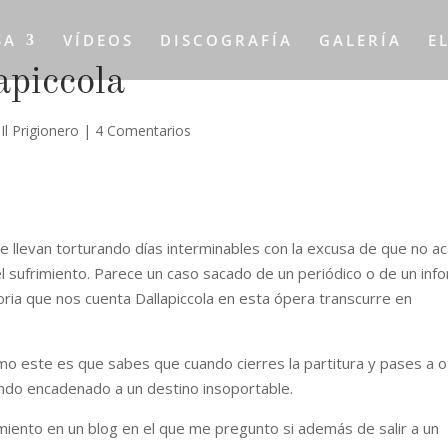
SA
VÍDEOS
DISCOGRAFÍA
GALERÍA
E
apiccola
Il Prigionero
|
4 Comentarios
 llevan torturando días interminables con la excusa de que no a
l sufrimiento. Parece un caso sacado de un periódico o de un inf
toria que nos cuenta Dallapiccola en esta ópera transcurre en
o este es que sabes que cuando cierres la partitura y pases a o
mundo encadenado a un destino insoportable.
amiento en un blog en el que me pregunto si además de salir a un