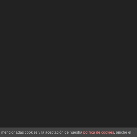
as mencionadas cookies y la aceptación de nuestra
política de cookies
, pinche el