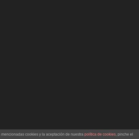
as mencionadas cookies y la aceptación de nuestra
política de cookies
, pinche el