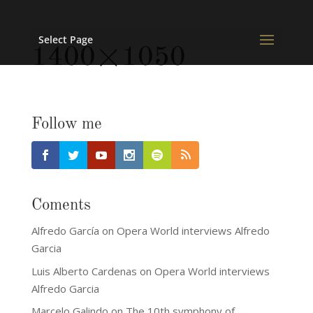
Select Page
1400×1050
Follow me
Coments
Alfredo García
on
Opera World interviews Alfredo
Garcia
Luis Alberto Cardenas
on
Opera World interviews
Alfredo Garcia
Marcelo Galindo
on
The 10th symphony of