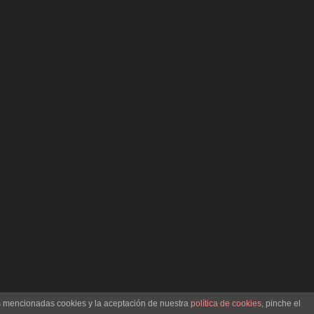
as mencionadas cookies y la aceptación de nuestra
política de cookies
, pinche el