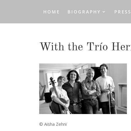
HOME
BIOGRAPHY
PRES
With the Trío He
© Aisha Zehni