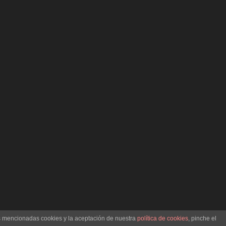
as mencionadas cookies y la aceptación de nuestra
política de cookies
, pinche el