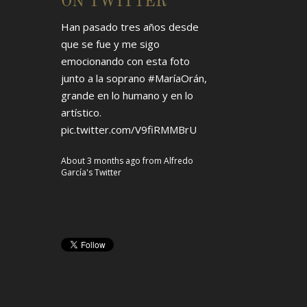
ON TWITTER
Han pasado tres años desde
que se fue y me sigo
emocionando con esta foto
junto a la soprano
#MaríaOrán
,
grande en lo humano y en lo
artístico.
pic.twitter.com/V9fiRMMBrU
About 3 months ago
from
Alfredo
García's Twitter