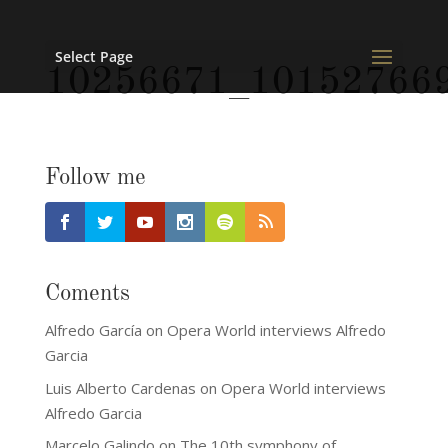
Select Page
10256671_10152766
Follow me
Coments
Alfredo García
on
Opera World interviews Alfredo
Garcia
Luis Alberto Cardenas
on
Opera World interviews
Alfredo Garcia
Marcelo Galindo
on
The 10th symphony of