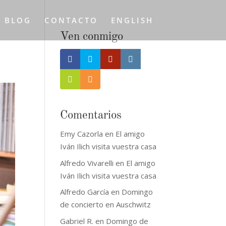
L BLOG
CONTACTO
ENGLISH
Ven conmigo
Comentarios
Emy Cazorla
en
El amigo
Iván Ilich visita vuestra casa
Alfredo Vivarelli
en
El amigo
Iván Ilich visita vuestra casa
Alfredo García
en
Domingo
de concierto en Auschwitz
Gabriel R.
en
Domingo de