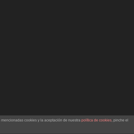
as mencionadas cookies y la aceptación de nuestra
política de cookies
, pinche el