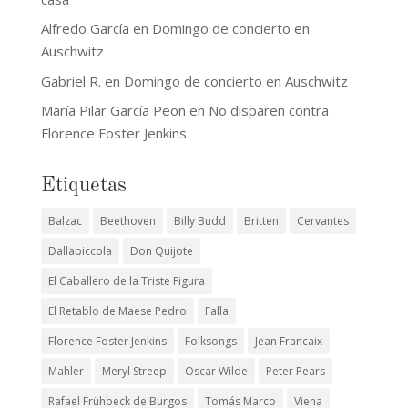
Alfredo García
en
Domingo de concierto en
Auschwitz
Gabriel R.
en
Domingo de concierto en Auschwitz
María Pilar García Peon
en
No disparen contra
Florence Foster Jenkins
Etiquetas
Balzac
Beethoven
Billy Budd
Britten
Cervantes
Dallapiccola
Don Quijote
El Caballero de la Triste Figura
El Retablo de Maese Pedro
Falla
Florence Foster Jenkins
Folksongs
Jean Francaix
Mahler
Meryl Streep
Oscar Wilde
Peter Pears
Rafael Frühbeck de Burgos
Tomás Marco
Viena