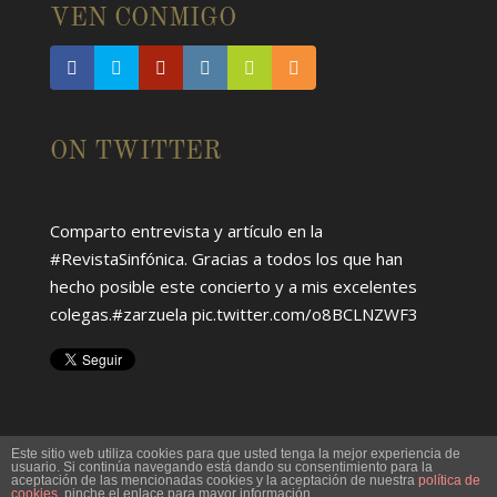
VEN CONMIGO
RT
@HumbertoOran
TERESA BERGANZA.
images.app.goo.gl/ocwArv5E6tA…
Hace alrededor de un mes
del Twitter de
Alfredo García
ON TWITTER
Comparto entrevista y artículo en la
#RevistaSinfónica
. Gracias a todos los que han
hecho posible este concierto y a mis excelentes
colegas.
#zarzuela
pic.twitter.com/o8BCLNZWF3
Hace alrededor de 4 meses
del Twitter de
Alfredo García
Este sitio web utiliza cookies para que usted tenga la mejor experiencia de
usuario. Si continúa navegando está dando su consentimiento para la
aceptación de las mencionadas cookies y la aceptación de nuestra
política de
cookies
, pinche el enlace para mayor información.