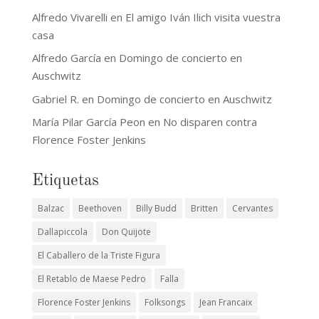
Alfredo Vivarelli
en
El amigo Iván Ilich visita vuestra
casa
Alfredo García
en
Domingo de concierto en
Auschwitz
Gabriel R.
en
Domingo de concierto en Auschwitz
María Pilar García Peon
en
No disparen contra
Florence Foster Jenkins
Etiquetas
Balzac
Beethoven
Billy Budd
Britten
Cervantes
Dallapiccola
Don Quijote
El Caballero de la Triste Figura
El Retablo de Maese Pedro
Falla
Florence Foster Jenkins
Folksongs
Jean Francaix