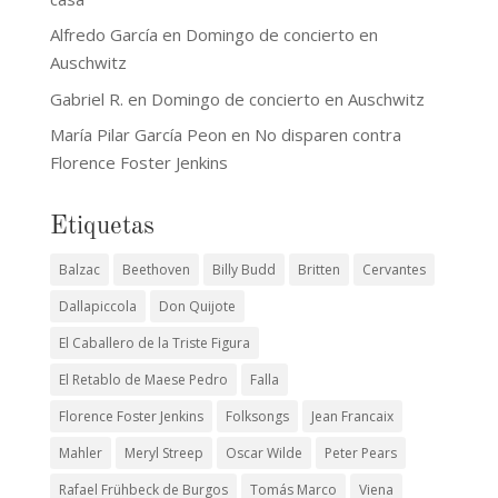
Alfredo García
en
Domingo de concierto en
Auschwitz
Gabriel R.
en
Domingo de concierto en Auschwitz
María Pilar García Peon
en
No disparen contra
Florence Foster Jenkins
Etiquetas
Balzac
Beethoven
Billy Budd
Britten
Cervantes
Dallapiccola
Don Quijote
El Caballero de la Triste Figura
El Retablo de Maese Pedro
Falla
Florence Foster Jenkins
Folksongs
Jean Francaix
Mahler
Meryl Streep
Oscar Wilde
Peter Pears
Rafael Frühbeck de Burgos
Tomás Marco
Viena