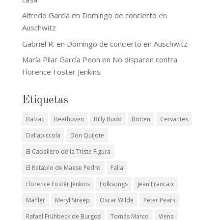
Alfredo García
en
Domingo de concierto en
Auschwitz
Gabriel R.
en
Domingo de concierto en Auschwitz
María Pilar García Peon
en
No disparen contra
Florence Foster Jenkins
Etiquetas
Balzac
Beethoven
Billy Budd
Britten
Cervantes
Dallapiccola
Don Quijote
El Caballero de la Triste Figura
El Retablo de Maese Pedro
Falla
Florence Foster Jenkins
Folksongs
Jean Francaix
Mahler
Meryl Streep
Oscar Wilde
Peter Pears
Rafael Frühbeck de Burgos
Tomás Marco
Viena