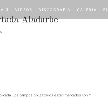
SA
VÍDEOS
DISCOGRAFÍA
GALERÍA
E
rtada Aladarbe
os
blicada.
Los campos obligatorios están marcados con
*