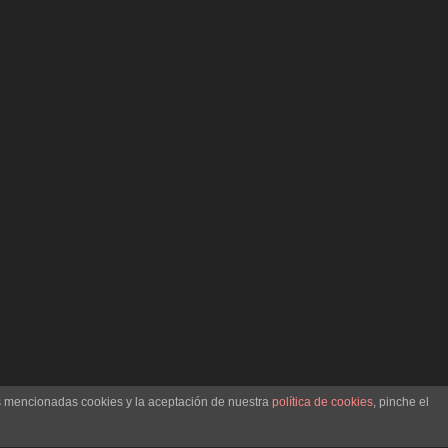
as mencionadas cookies y la aceptación de nuestra
política de cookies
, pinche el