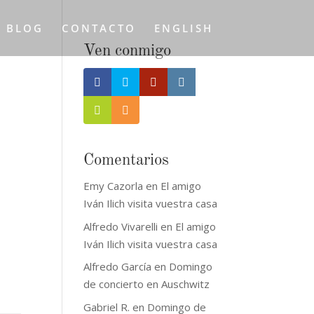
L BLOG
CONTACTO
ENGLISH
Ven conmigo
Comentarios
Emy Cazorla
en
El amigo
Iván Ilich visita vuestra casa
Alfredo Vivarelli
en
El amigo
Iván Ilich visita vuestra casa
Alfredo García
en
Domingo
de concierto en Auschwitz
Gabriel R.
en
Domingo de