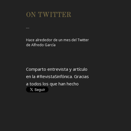
de
Alfredo García
ON TWITTER
Comparto entrevista y artículo
en la
#RevistaSinfónica
. Gracias
a todos los que han hecho
posible este concierto y a mis
excelentes colegas.
#zarzuela
pic.twitter.com/o8BCLNZWF3
Hace alrededor de 4 meses
del Twitter
de
Alfredo García