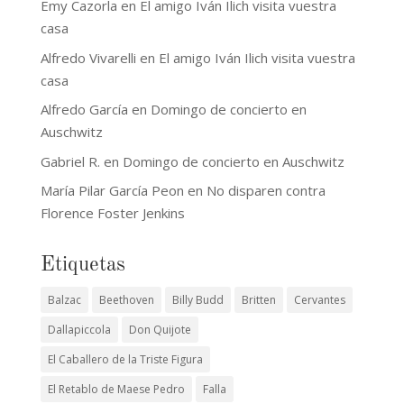
Emy Cazorla
en
El amigo Iván Ilich visita vuestra
casa
Alfredo Vivarelli
en
El amigo Iván Ilich visita vuestra
casa
Alfredo García
en
Domingo de concierto en
Auschwitz
Gabriel R.
en
Domingo de concierto en Auschwitz
María Pilar García Peon
en
No disparen contra
Florence Foster Jenkins
Etiquetas
Balzac
Beethoven
Billy Budd
Britten
Cervantes
Dallapiccola
Don Quijote
El Caballero de la Triste Figura
El Retablo de Maese Pedro
Falla