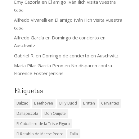
Emy Cazorla
en
El amigo Iván Ilich visita vuestra
casa
Alfredo Vivarelli
en
El amigo Iván Ilich visita vuestra
casa
Alfredo García
en
Domingo de concierto en
Auschwitz
Gabriel R.
en
Domingo de concierto en Auschwitz
María Pilar García Peon
en
No disparen contra
Florence Foster Jenkins
Etiquetas
Balzac
Beethoven
Billy Budd
Britten
Cervantes
Dallapiccola
Don Quijote
El Caballero de la Triste Figura
El Retablo de Maese Pedro
Falla