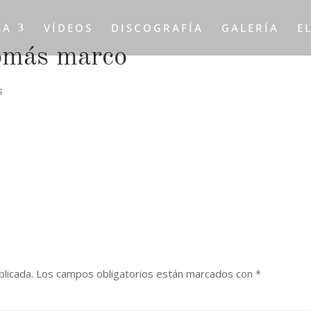
SA
VÍDEOS
DISCOGRAFÍA
GALERÍA
E
omás marco
s
blicada.
Los campos obligatorios están marcados con
*