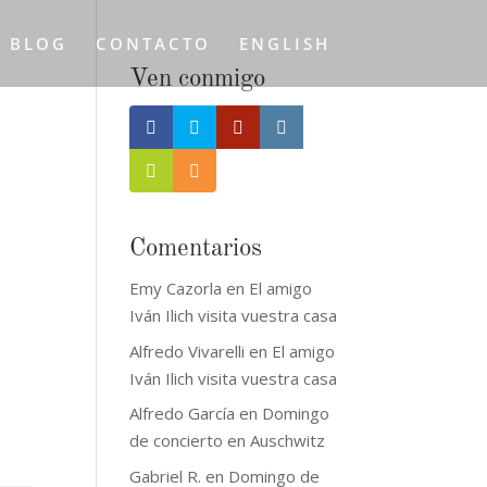
L BLOG
CONTACTO
ENGLISH
Ven conmigo
Comentarios
Emy Cazorla
en
El amigo
Iván Ilich visita vuestra casa
Alfredo Vivarelli
en
El amigo
Iván Ilich visita vuestra casa
Alfredo García
en
Domingo
de concierto en Auschwitz
Gabriel R.
en
Domingo de