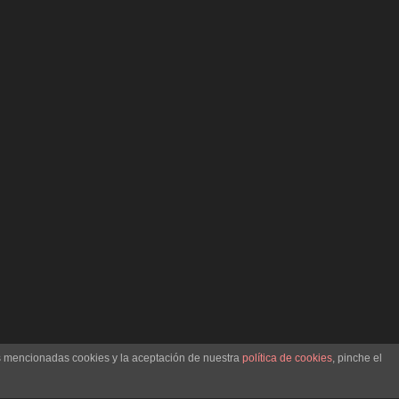
as mencionadas cookies y la aceptación de nuestra
política de cookies
, pinche el