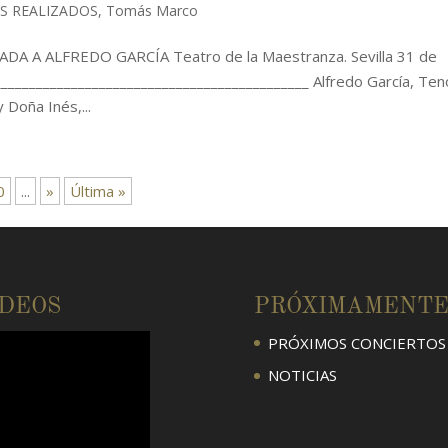
S REALIZADOS
,
Tomás Marco
A ALFREDO GARCÍA Teatro de la Maestranza. Sevilla 31 de
____________________________________________ Alfredo García, Ten
 Doña Inés,...
0
...
»
Última »
ÍDEOS
PRÓXIMAMENT
PRÓXIMOS CONCIERTOS
NOTICIAS