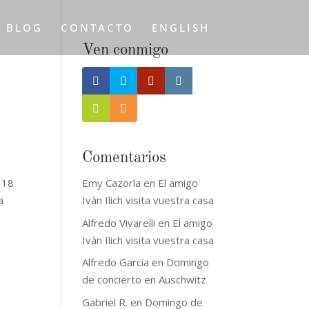
L BLOG
CONTACTO
ENGLISH
Ven conmigo
Comentarios
 18
Emy Cazorla
en
El amigo
a
Iván Ilich visita vuestra casa
Alfredo Vivarelli
en
El amigo
Iván Ilich visita vuestra casa
Alfredo García
en
Domingo
de concierto en Auschwitz
Gabriel R.
en
Domingo de