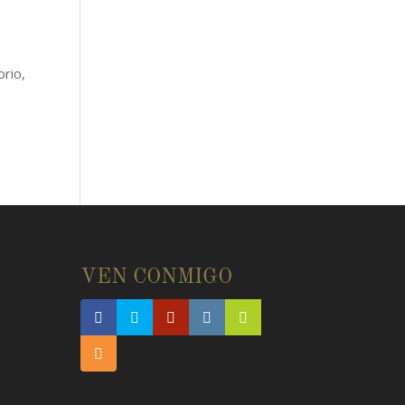
orio,
E
VEN CONMIGO