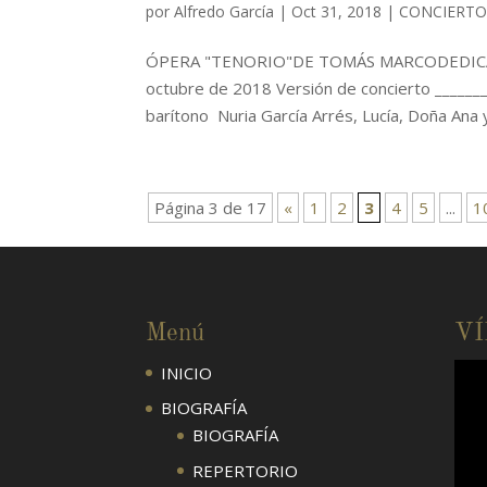
por
Alfredo García
|
Oct 31, 2018
|
CONCIERTO
ÓPERA "TENORIO"DE TOMÁS MARCODEDICADA 
octubre de 2018 Versión de concierto _______
barítono Nuria García Arrés, Lucía, Doña Ana y
Página 3 de 17
«
1
2
3
4
5
...
1
Menú
V
INICIO
BIOGRAFÍA
BIOGRAFÍA
REPERTORIO