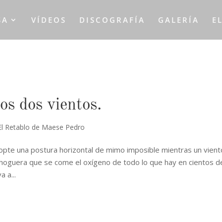
SA
VÍDEOS
DISCOGRAFÍA
GALERÍA
E
los dos vientos.
El Retablo de Maese Pedro
opte una postura horizontal de mimo imposible mientras un vient
ca hoguera que se come el oxígeno de todo lo que hay en cientos d
 a...