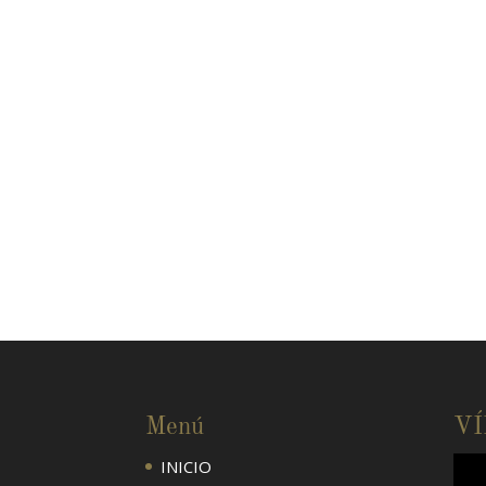
Menú
V
INICIO