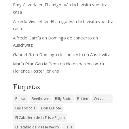
Emy Cazorla
en
El amigo Iván Ilich visita vuestra
casa
Alfredo Vivarelli
en
El amigo Iván Ilich visita vuestra
casa
Alfredo García
en
Domingo de concierto en
Auschwitz
Gabriel R.
en
Domingo de concierto en Auschwitz
María Pilar García Peon
en
No disparen contra
Florence Foster Jenkins
Etiquetas
Balzac
Beethoven
Billy Budd
Britten
Cervantes
Dallapiccola
Don Quijote
El Caballero de la Triste Figura
El Retablo de Maese Pedro
Falla