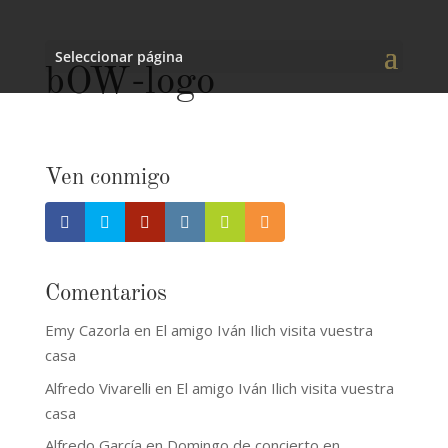
Seleccionar página
bOW-logo
Ven conmigo
Comentarios
Emy Cazorla
en
El amigo Iván Ilich visita vuestra
casa
Alfredo Vivarelli
en
El amigo Iván Ilich visita vuestra
casa
Alfredo García
en
Domingo de concierto en