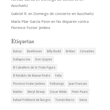
Auschwitz
Gabriel R.
en
Domingo de concierto en Auschwitz
María Pilar García Peon
en
No disparen contra
Florence Foster Jenkins
Etiquetas
Balzac
Beethoven
Billy Budd
Britten
Cervantes
Dallapiccola
Don Quijote
El Caballero de la Triste Figura
El Retablo de Maese Pedro
Falla
Florence Foster Jenkins
Folksongs
Jean Francaix
Mahler
Meryl Streep
Oscar Wilde
Peter Pears
Rafael Frühbeck de Burgos
Tomás Marco
Viena