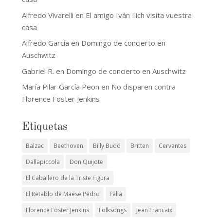
Alfredo Vivarelli
en
El amigo Iván Ilich visita vuestra
casa
Alfredo García
en
Domingo de concierto en
Auschwitz
Gabriel R.
en
Domingo de concierto en Auschwitz
María Pilar García Peon
en
No disparen contra
Florence Foster Jenkins
Etiquetas
Balzac
Beethoven
Billy Budd
Britten
Cervantes
Dallapiccola
Don Quijote
El Caballero de la Triste Figura
El Retablo de Maese Pedro
Falla
Florence Foster Jenkins
Folksongs
Jean Francaix