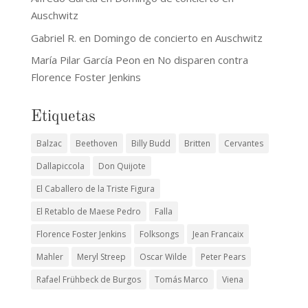
Auschwitz
Gabriel R.
en
Domingo de concierto en Auschwitz
María Pilar García Peon
en
No disparen contra
Florence Foster Jenkins
Etiquetas
Balzac
Beethoven
Billy Budd
Britten
Cervantes
Dallapiccola
Don Quijote
El Caballero de la Triste Figura
El Retablo de Maese Pedro
Falla
Florence Foster Jenkins
Folksongs
Jean Francaix
Mahler
Meryl Streep
Oscar Wilde
Peter Pears
Rafael Frühbeck de Burgos
Tomás Marco
Viena