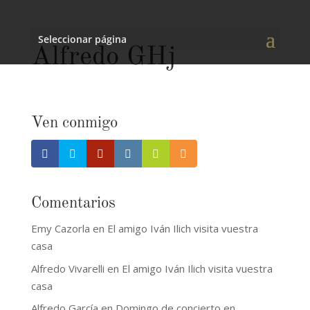
Seleccionar página
Alfredo GHj
Ven conmigo
Comentarios
Emy Cazorla
en
El amigo Iván Ilich visita vuestra
casa
Alfredo Vivarelli
en
El amigo Iván Ilich visita vuestra
casa
Alfredo García
en
Domingo de concierto en