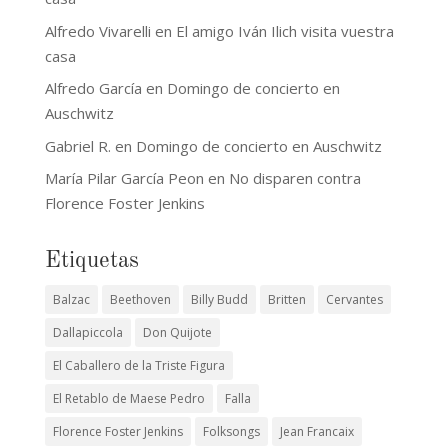
Alfredo Vivarelli
en
El amigo Iván Ilich visita vuestra
casa
Alfredo García
en
Domingo de concierto en
Auschwitz
Gabriel R.
en
Domingo de concierto en Auschwitz
María Pilar García Peon
en
No disparen contra
Florence Foster Jenkins
Etiquetas
Balzac
Beethoven
Billy Budd
Britten
Cervantes
Dallapiccola
Don Quijote
El Caballero de la Triste Figura
El Retablo de Maese Pedro
Falla
Florence Foster Jenkins
Folksongs
Jean Francaix