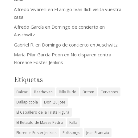
Alfredo Vivarelli
en
El amigo Iván Ilich visita vuestra
casa
Alfredo García
en
Domingo de concierto en
Auschwitz
Gabriel R.
en
Domingo de concierto en Auschwitz
María Pilar García Peon
en
No disparen contra
Florence Foster Jenkins
Etiquetas
Balzac
Beethoven
Billy Budd
Britten
Cervantes
Dallapiccola
Don Quijote
El Caballero de la Triste Figura
El Retablo de Maese Pedro
Falla
Florence Foster Jenkins
Folksongs
Jean Francaix