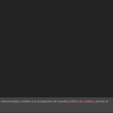
as mencionadas cookies y la aceptación de nuestra
política de cookies
, pinche el