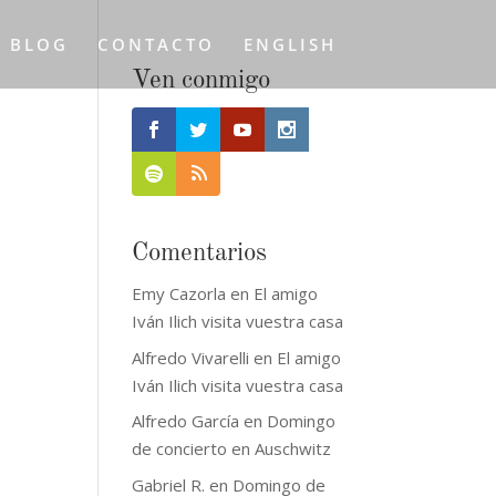
L BLOG
CONTACTO
ENGLISH
Ven conmigo
Comentarios
Emy Cazorla
en
El amigo
Iván Ilich visita vuestra casa
Alfredo Vivarelli
en
El amigo
Iván Ilich visita vuestra casa
Alfredo García
en
Domingo
de concierto en Auschwitz
Gabriel R.
en
Domingo de