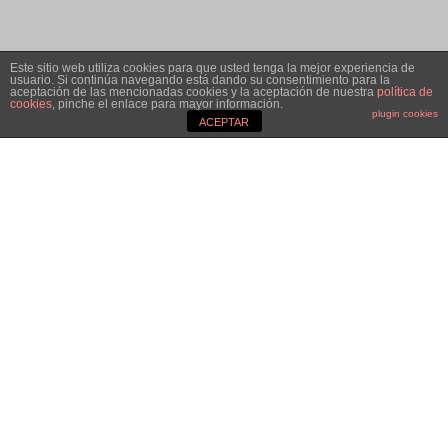
Este sitio web utiliza cookies para que usted tenga la mejor experiencia de
usuario. Si continúa navegando está dando su consentimiento para la
aceptación de las mencionadas cookies y la aceptación de nuestra
política de
cookies
, pinche el enlace para mayor información.
plugin cookies
3
ACEPTAR
About the recital
This concert
includes songs by ten composers of our time
that have set to music verses by ten