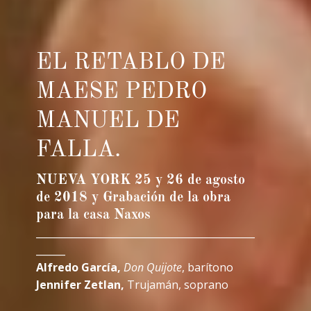
EL RETABLO DE
MAESE PEDRO
MANUEL DE
FALLA.
NUEVA YORK 25 y 26 de agosto
de 2018 y Grabación de la obra
para la casa Naxos
_____________________________________________
______
Alfredo García,
Don Quijote
, barítono
Jennifer Zetlan,
Trujamán, soprano