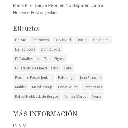
María Pilar García Peon
en
No disparen contra
Florence Foster Jenkins
Etiquetas
Balzac
Beethoven
Billy Budd
Britten
Cervantes
Dallapiccola
Don Quijote
El Caballero de la Triste Figura
El Retablo de Maese Pedro
Falla
Florence Foster Jenkins
Folksongs
Jean Francaix
Mahler
Meryl Streep
Oscar Wilde
Peter Pears
Rafael Frühbeck de Burgos
Tomás Marco
Viena
MÁS INFORMACIÓN
INICIO