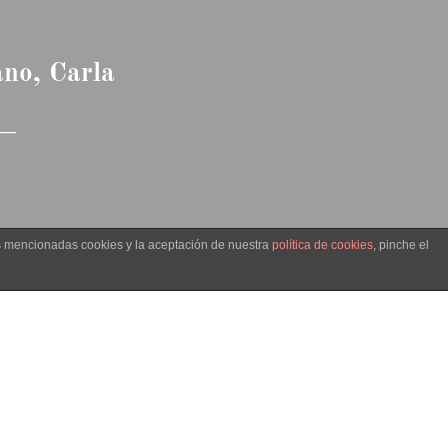
ano, Carla
__
as mencionadas cookies y la aceptación de nuestra
política de cookies
, pinche el
 la prensa
ca su sitio en el panorama cultural de