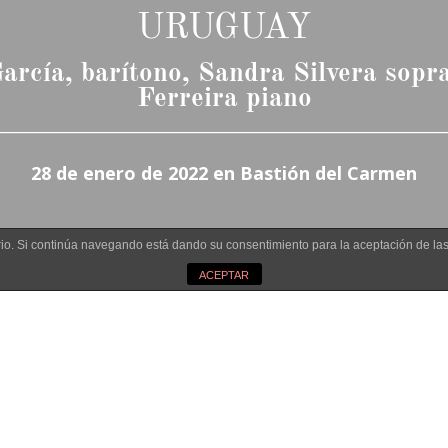
URUGUAY
arcía, barítono, Sandra Silvera sopr
Ferreira piano
________________________________________________________
28 de enero de 2022 en Bastión del Carmen
3
uario. Si continúa navegando está dando su consentimiento para la aceptación de l
ACEPTAR
En
El género de la zarzuela bus
rano