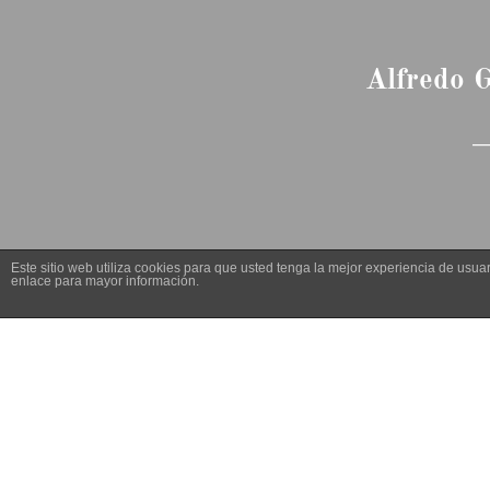
Alfredo G
__
Este sitio web utiliza cookies para que usted tenga la mejor experiencia de us
enlace para mayor información.
Sandra Silvera sop