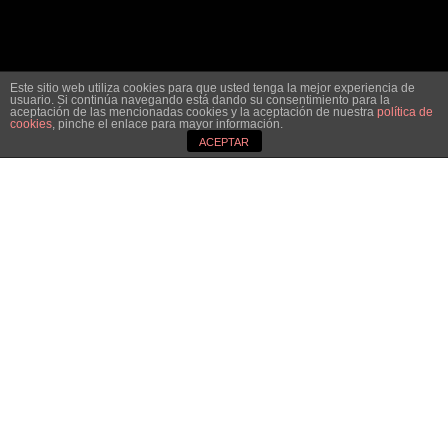
Este sitio web utiliza cookies para que usted tenga la mejor experiencia de
usuario. Si continúa navegando está dando su consentimiento para la
aceptación de las mencionadas cookies y la aceptación de nuestra
política de
cookies
, pinche el enlace para mayor información.
3
ACEPTAR
Otros conciertos de El
Mesías